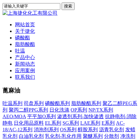
网站首页
关于捷化
磷酸酯
脂肪酸酯
吐温
产品中心
新闻动态
应用案例
联系我们
蓖麻油
吐温系列
司盘系列
磷酸酯系列
脂肪酸酯系列
聚乙二醇PEG系
列
聚丙二醇PPG系列
日化洗涤
OP系列
NP/TX系列
AEO/MOA
平平加O系列
渗透剂系列-加快渗透
抗静电剂-消除
静电
日化用品原料
EL系列
SG系列
LAE系列
E系列
AC-
18/AC-12系列
消泡剂系列
OS系列
醇胺系列
沥青乳化剂
发蜡
乳化剂
白油乳化剂
乳化剂-乳化作用
聚醚系列
分散剂
净洗剂