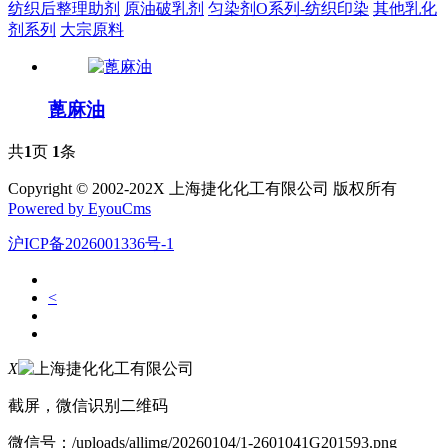
纺织后整理助剂
原油破乳剂
匀染剂O系列-纺织印染
其他乳化
剂系列
大宗原料
蓖麻油
共
1
页
1
条
Copyright © 2002-202X 上海捷化化工有限公司 版权所有
Powered by EyouCms
沪ICP备2026001336号-1
<
X
截屏，微信识别二维码
微信号：
/uploads/allimg/20260104/1-2601041G201593.png