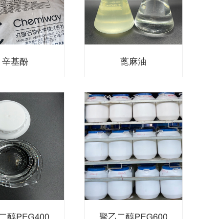
辛基酚
蓖麻油
二醇PEG400
聚乙二醇PEG600