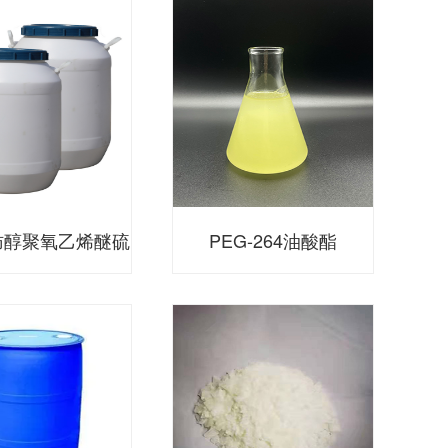
肪醇聚氧乙烯醚硫
PEG-264油酸酯
酸钠