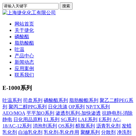
网站首页
关于捷化
磷酸酯
脂肪酸酯
吐温
产品中心
新闻动态
应用案例
联系我们
E-1000系列
吐温系列
司盘系列
磷酸酯系列
脂肪酸酯系列
聚乙二醇PEG系
列
聚丙二醇PPG系列
日化洗涤
OP系列
NP/TX系列
AEO/MOA
平平加O系列
渗透剂系列-加快渗透
抗静电剂-消除
静电
日化用品原料
EL系列
SG系列
LAE系列
E系列
AC-
18/AC-12系列
消泡剂系列
OS系列
醇胺系列
沥青乳化剂
发蜡
乳化剂
白油乳化剂
乳化剂-乳化作用
聚醚系列
分散剂
净洗剂