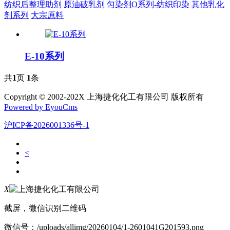
纺织后整理助剂
原油破乳剂
匀染剂O系列-纺织印染
其他乳化
剂系列
大宗原料
E-10系列
共
1
页
1
条
Copyright © 2002-202X 上海捷化化工有限公司 版权所有
Powered by EyouCms
沪ICP备2026001336号-1
<
X
截屏，微信识别二维码
微信号：
/uploads/allimg/20260104/1-2601041G201593.png